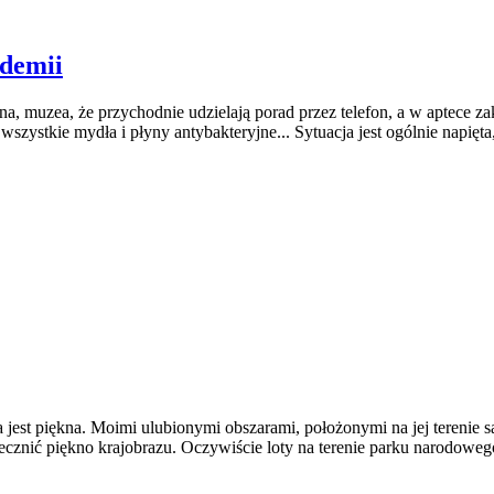
ndemii
 muzea, że przychodnie udzielają porad przez telefon, a w aptece zak
zystkie mydła i płyny antybakteryjne... Sytuacja jest ogólnie napięta,
a jest piękna. Moimi ulubionymi obszarami, położonymi na jej terenie
ecznić piękno krajobrazu. Oczywiście loty na terenie parku narodowe