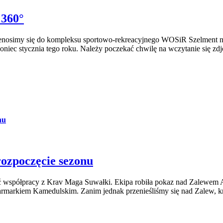
 360°
przenosimy się do kompleksu sportowo-rekreacyjnego WOSiR Szelment 
ec stycznia tego roku. Należy poczekać chwilę na wczytanie się zdjęci
nu
ozpoczęcie sezonu
ść współpracy z Krav Maga Suwałki. Ekipa robiła pokaz nad Zalewem
Jarmarkiem Kamedulskim. Zanim jednak przenieśliśmy się nad Zalew, k