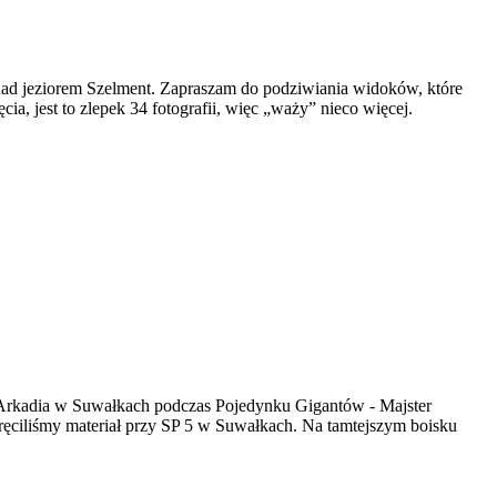
nad jeziorem Szelment. Zapraszam do podziwiania widoków, które
a, jest to zlepek 34 fotografii, więc „waży” nieco więcej.
 Arkadia w Suwałkach podczas Pojedynku Gigantów - Majster
ręciliśmy materiał przy SP 5 w Suwałkach. Na tamtejszym boisku