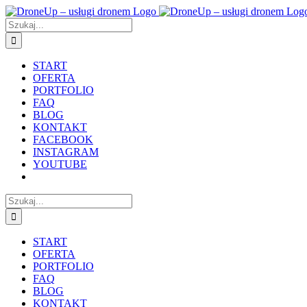
Przejdź
do
Szukaj
zawartości
START
OFERTA
PORTFOLIO
FAQ
BLOG
KONTAKT
FACEBOOK
INSTAGRAM
YOUTUBE
Szukaj
START
OFERTA
PORTFOLIO
FAQ
BLOG
KONTAKT