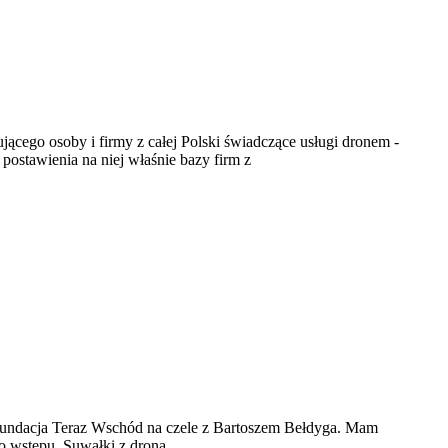
ącego osoby i firmy z całej Polski świadczące usługi dronem -
postawienia na niej właśnie bazy firm z
 Fundacja Teraz Wschód na czele z Bartoszem Bełdyga. Mam
go wstępu. Suwałki z drona