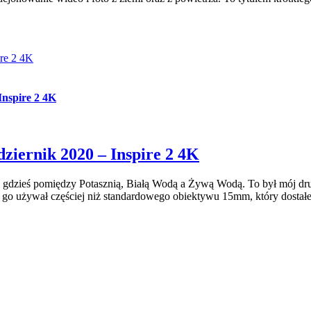
ire 2 4K
Inspire 2 4K
ziernik 2020 – Inspire 2 4K
ka gdzieś pomiędzy Potasznią, Białą Wodą a Żywą Wodą. To był mój 
dę go używał częściej niż standardowego obiektywu 15mm, który dost