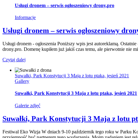
Usługi dronem – serwis ogłoszeniowy drony.pro
Informacje
Usługi dronem – serwis ogłoszeniowy dron
Usługi dronem - ogłoszenia Poniższy wpis jest autoreklamą. Ostatni
drony.pro. Domenę kupiłem już jakiś czas temu, ale pierwotnie nie m
Czytaj dalej
Suwałki, Park Konstytucji 3 Maja z lotu ptaka, jesień 2021
Gallery
Suwałki, Park Konstytucji 3 Maja z lotu ptaka, jesień 2021
Galerie zdjęć
Suwałki, Park Konstytucji 3 Maja z lotu pt
Festiwal Eko Wizja W dniach 9-10 październik tego roku w Parku K
przyjemność być partnerem tego wydarzenia. Moim zadaniem jest rela