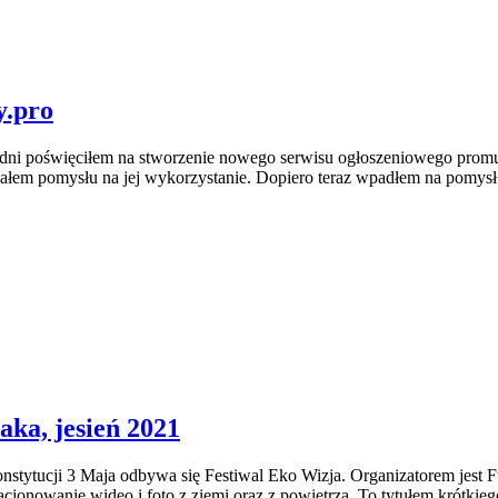
y.pro
e dni poświęciłem na stworzenie nowego serwisu ogłoszeniowego promuj
iałem pomysłu na jej wykorzystanie. Dopiero teraz wpadłem na pomysł 
aka, jesień 2021
onstytucji 3 Maja odbywa się Festiwal Eko Wizja. Organizatorem jest
cjonowanie wideo i foto z ziemi oraz z powietrza. To tytułem krótkie