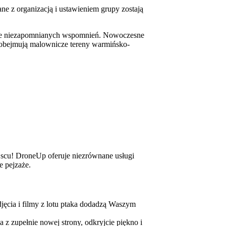
ane z organizacją i ustawieniem grupy zostają
alenie niezapomnianych wspomnień. Nowoczesne
 obejmują malownicze tereny warmińsko-
jscu! DroneUp oferuje niezrównane usługi
e pejzaże.
cia i filmy z lotu ptaka dodadzą Waszym
z zupełnie nowej strony, odkryjcie piękno i