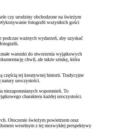
wesele czy urodziny obchodzone na świeżym
Wykonywanie fotografii wszystkich gości
ście podczas ważnych wydarzeń, aby uzyskać
otografii.
skonałe warunki do stworzenia wyjątkowych
dokumentację chwil, ale także sztukę, która
 częścią tej kreatywnej historii. Tradycyjne
natury uroczystości.
zenia niezapomnianych wspomnień. To
ątkowego charakteru każdej uroczystości.
wych. Otoczenie świeżym powietrzem oraz
y domem weselnym z tej niezwykłej perspektywy