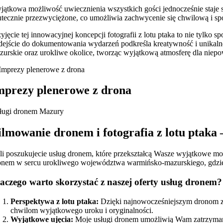
jątkowa możliwość uwiecznienia wszystkich gości jednocześnie staje się
utecznie przezwyciężone, co umożliwia zachwycenie się chwilową i spo
zyjęcie tej innowacyjnej koncepcji fotografii z lotu ptaka to nie tyl
dejście do dokumentowania wydarzeń podkreśla kreatywność i unikaln
zurskie oraz urokliwe okolice, tworząc wyjątkową atmosferę dla niepo
mprezy plenerowe z drona
ługi dronem Mazury
ilmowanie dronem i fotografia z lotu ptak
śli poszukujecie usług dronem, które przekształcą Wasze wyjątkowe m
onem w sercu urokliwego województwa warmińsko-mazurskiego, gdzie tr
aczego warto skorzystać z naszej oferty usług dronem?
Perspektywa z lotu ptaka:
Dzięki najnowocześniejszym dronom z
chwilom wyjątkowego uroku i oryginalności.
Wyjątkowe ujęcia:
Moje usługi dronem umożliwią Wam zatrzymanie 