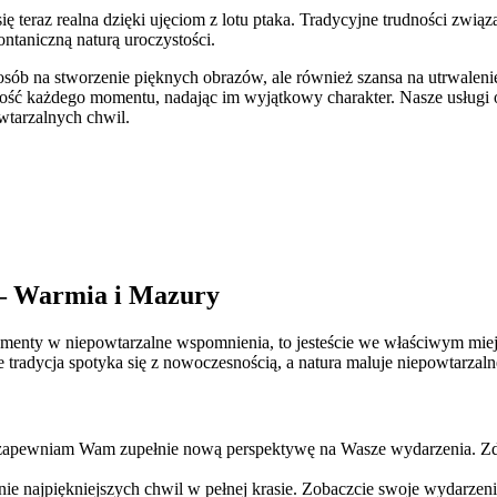
 teraz realna dzięki ujęciom z lotu ptaka. Tradycyjne trudności związ
ntaniczną naturą uroczystości.
ko sposób na stworzenie pięknych obrazów, ale również szansa na utrw
ość każdego momentu, nadając im wyjątkowy charakter. Nasze usługi
wtarzalnych chwil.
a – Warmia i Mazury
omenty w niepowtarzalne wspomnienia, to jesteście we właściwym mie
adycja spotyka się z nowoczesnością, a natura maluje niepowtarzaln
apewniam Wam zupełnie nową perspektywę na Wasze wydarzenia. Zdję
najpiękniejszych chwil w pełnej krasie. Zobaczcie swoje wydarzenia 