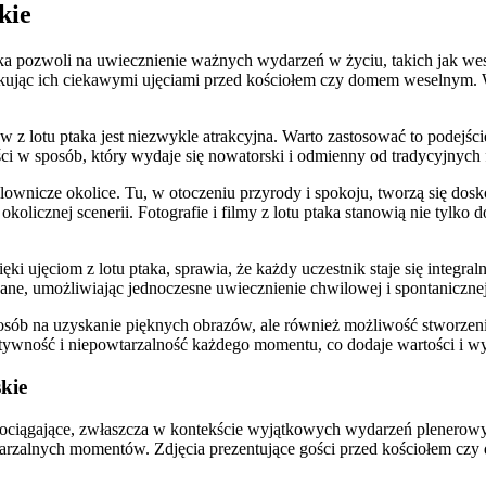
kie
ptaka pozwoli na uwiecznienie ważnych wydarzeń w życiu, takich jak 
akując ich ciekawymi ujęciami przed kościołem czy domem weselnym. 
ów z lotu ptaka jest niezwykle atrakcyjna. Warto zastosować to podej
i w sposób, który wydaje się nowatorski i odmienny od tradycyjnych f
lownicze okolice. Tu, w otoczeniu przyrody i spokoju, tworzą się do
okolicznej scenerii. Fotografie i filmy z lotu ptaka stanowią nie tylko 
 ujęciom z lotu ptaka, sprawia, że każdy uczestnik staje się integralną
ne, umożliwiając jednoczesne uwiecznienie chwilowej i spontanicznej 
ko sposób na uzyskanie pięknych obrazów, ale również możliwość stwor
ywność i niepowtarzalność każdego momentu, co dodaje wartości i wyj
kie
e pociągające, zwłaszcza w kontekście wyjątkowych wydarzeń plenero
tarzalnych momentów. Zdjęcia prezentujące gości przed kościołem cz
.