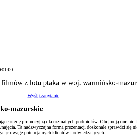
+01:00
b filmów z lotu ptaka w woj. warmińsko-mazu
Wyślij zapytanie
sko-mazurskie
ające ofertę promocyjną dla rozmaitych podmiotów. Obejmują one nie tyl
ajęcia. Ta nadzwyczajna forma prezentacji doskonale sprawdzi się ni
gając uwagę potencjalnych klientów i odwiedzających.