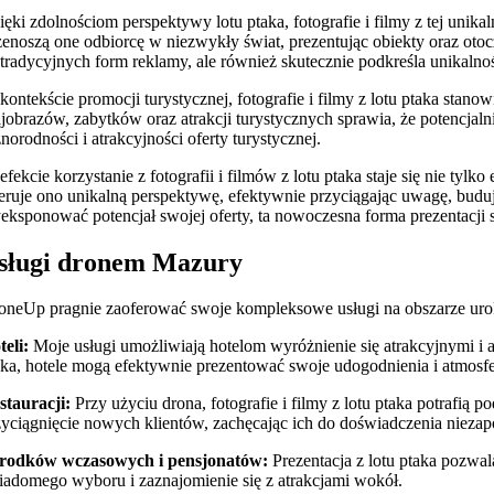
ięki zdolnościom perspektywy lotu ptaka, fotografie i filmy z tej unik
zenoszą one odbiorcę w niezwykły świat, prezentując obiekty oraz otocz
e tradycyjnych form reklamy, ale również skutecznie podkreśla unikal
kontekście promocji turystycznej, fotografie i filmy z lotu ptaka st
ajobrazów, zabytków oraz atrakcji turystycznych sprawia, że potencjaln
żnorodności i atrakcyjności oferty turystycznej.
efekcie korzystanie z fotografii i filmów z lotu ptaka staje się nie ty
eruje ono unikalną perspektywę, efektywnie przyciągając uwagę, buduj
eksponować potencjał swojej oferty, ta nowoczesna forma prezentacji 
sługi dronem Mazury
oneUp pragnie zaoferować swoje kompleksowe usługi na obszarze uro
teli:
Moje usługi umożliwiają hotelom wyróżnienie się atrakcyjnymi i a
aka, hotele mogą efektywnie prezentować swoje udogodnienia i atmosfer
stauracji:
Przy użyciu drona, fotografie i filmy z lotu ptaka potrafią 
zyciągnięcie nowych klientów, zachęcając ich do doświadczenia niez
rodków wczasowych i pensjonatów:
Prezentacja z lotu ptaka pozwa
iadomego wyboru i zaznajomienie się z atrakcjami wokół.