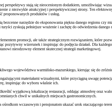
alnej perspektywy stają się nieocenionym dodatkiem, umożliwiając wizua
enie z niezwykle atrakcyjnej i perspektywicznej strony. Ten efektowny
ność proponowanych produktów i usług.
anowią bezcenne narzędzie do eksponowania piękna danego regionu czy
i turyści zyskują pełniejsze wrażenie i zachętę do odwiedzenia danego
lko elementem promocji, ale także strategicznym rozwiązaniem, które poz
ąc pozytywny wizerunek i inspirując do podjęcia działań. Dla każdego
stanowi nieodzowny element skutecznej strategii marketingowej.
kliwego województwa warmińsko-mazurskiego, kierując się do zróżn
ngażującymi materiałami wizualnymi, które przyciągną uwagę potencjaln
ę, inspirując do wyboru właśnie ich.
podkreślić wyjątkową lokalizację restauracji, oddając atmosferę oraz wa
apomnianych chwil w unikalnych miejscach gastronomicznych.
la ośrodkom wczasowym i pensjonatom ukazać urok otaczającego teren