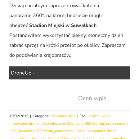
Dzisiaj chciałbym zaprezentować kolejną
panoramę 360°, na której będziecie mogli
obejrzeć
Stadion Miejski w Suwałkach
.
Postanowiłem wykorzystać piękny, słoneczny dzień i
zabrać sprzęt na krótki przelot po okolicy. Zapraszam
do podziwiania krajobrazów.
DroneUp -
Oceń wpis
10/02/2019
|
Kategorie:
Panoramy 360°
|
Tagi:
dron Suwałki
,
filmowanie dronem Suwałki
,
pano 360
,
pano 360 wordpress
,
panorama
360
,
panorama 360 stopni
,
panorama Suwałk
,
panorama z drona
,
panorama z lotu ptaka
,
Stadion Miejski w Suwałkach
,
stadion Suwałki
,