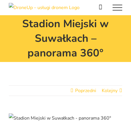
Przejdź
do
Stadion Miejski w
zawartości
Suwałkach –
panorama 360°
Poprzedni
Kolejny