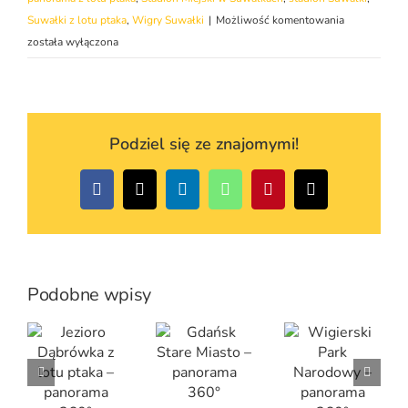
Stadion
Suwałki z lotu ptaka
,
Wigry Suwałki
|
Możliwość komentowania
Miejski
została wyłączona
w
Suwałkach
–
panorama
Podziel się ze znajomymi!
360°
Facebook
X
LinkedIn
WhatsApp
Pinterest
Email
Podobne wpisy
Gdańsk Stare Miasto – panorama 360°
Jezioro Dąbrówka z lotu ptaka – panorama 360°
Wigierski Park Narodowy – panorama 360°