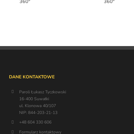
DANE KONTAKTOWE
Paroli Łukasz Tyczkowski
16-400 Suwałki
ul. Klonowa 40/107
NIP: 844-203-21-13
+48 604 330 606
Formularz kontaktowy