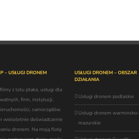
P – USŁUGI DRONEM
USŁUGI DRONEM – OBSZAR
DZIAŁANIA
 filmy z lotu ptaka
, usługi dla
Usługi dronem podlaskie
atnych, firm, instytucji,
nieruchomości, samorządów.
Usługi dronem warminsko
 wieloletnie doświadczenie
mazurskie
aniu dronem. Na moją flotę