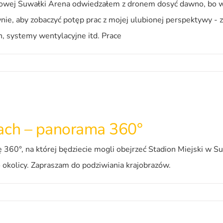
wej Suwałki Arena odwiedzałem z dronem dosyć dawno, bo w l
, aby zobaczyć potęp prac z mojej ulubionej perspektywy - z l
 systemy wentylacyjne itd. Prace
kach – panorama 360°
 360°, na której będziecie mogli obejrzeć Stadion Miejski w 
po okolicy. Zapraszam do podziwiania krajobrazów.