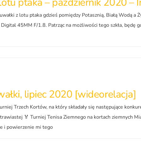
otu ptaka – październik 2020 – I
wałki z lotu ptaka gdzieś pomiędzy Potasznią, Białą Wodą a Ż
gital 45MM F/1.8. Patrząc na możliwości tego szkła, będę go
ałki, lipiec 2020 [wideorelacja]
rniej Trzech Kortów, na który składały się następujące konkur
i trawiastej 🏅 Turniej Tenisa Ziemnego na kortach ziemnyc
ie i powierzenie mi tego