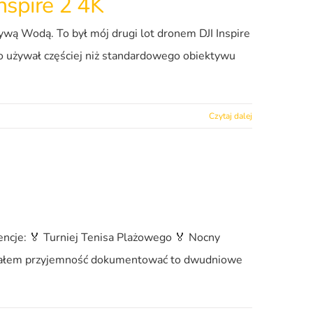
nspire 2 4K
ywą Wodą. To był mój drugi lot dronem DJI Inspire
 używał częściej niż standardowego obiektywu
Czytaj dalej
encje: 🏅 Turniej Tenisa Plażowego 🏅 Nocny
h Miałem przyjemność dokumentować to dwudniowe