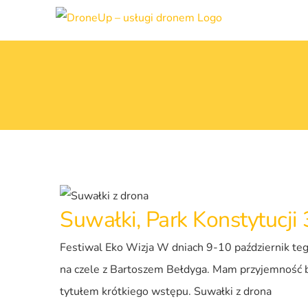
Przejdź
do
zawartości
Suwałki, Park Konstytucji 
Festiwal Eko Wizja W dniach 9-10 październik teg
na czele z Bartoszem Bełdyga. Mam przyjemność by
tytułem krótkiego wstępu. Suwałki z drona