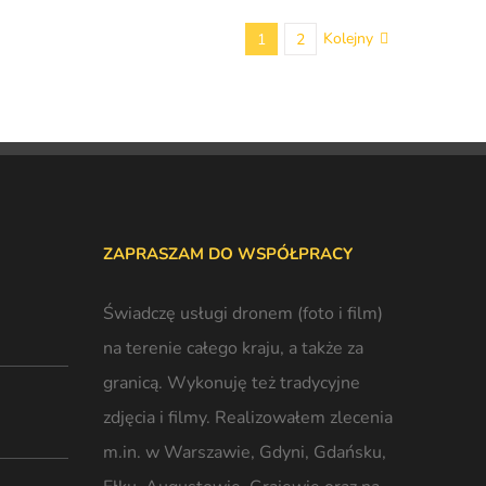
Kolejny
1
2
ZAPRASZAM DO WSPÓŁPRACY
Świadczę usługi dronem (foto i film)
na terenie całego kraju, a także za
granicą. Wykonuję też tradycyjne
-
zdjęcia i filmy. Realizowałem zlecenia
m.in. w Warszawie,
Gdyni
, Gdańsku,