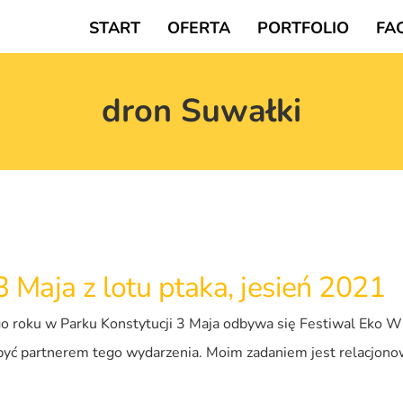
START
OFERTA
PORTFOLIO
FA
dron Suwałki
3 Maja z lotu ptaka, jesień 2021
o roku w Parku Konstytucji 3 Maja odbywa się Festiwal Eko W
ć partnerem tego wydarzenia. Moim zadaniem jest relacjonowan