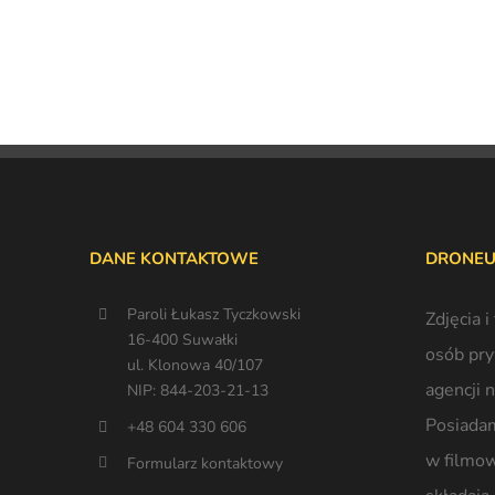
DANE KONTAKTOWE
DRONEU
Paroli Łukasz Tyczkowski
Zdjęcia i
16-400 Suwałki
osób pryw
ul. Klonowa 40/107
agencji 
NIP: 844-203-21-13
Posiadam
+48 604 330 606
w filmow
Formularz kontaktowy