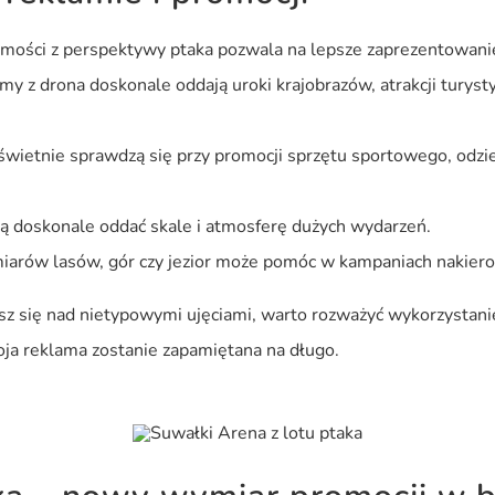
ości z perspektywy ptaka pozwala na lepsze zaprezentowanie j
ilmy z drona doskonale oddają uroki krajobrazów, atrakcji tur
wietnie sprawdzą się przy promocji sprzętu sportowego, odzi
ią doskonale oddać skale i atmosferę dużych wydarzeń.
miarów lasów, gór czy jezior może pomóc w kampaniach nakier
sz się nad nietypowymi ujęciami, warto rozważyć wykorzystanie
woja reklama zostanie zapamiętana na długo.