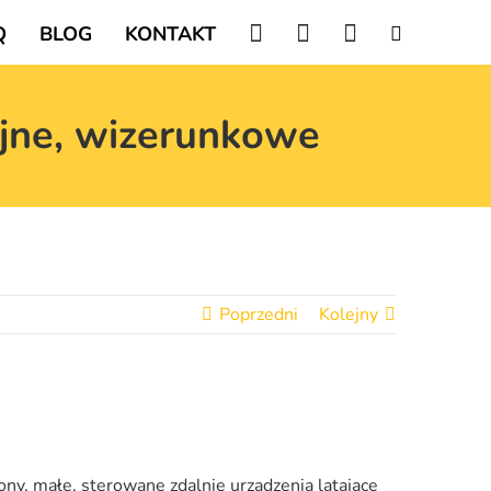
Q
BLOG
KONTAKT
yjne, wizerunkowe
Poprzedni
Kolejny
ny, małe, sterowane zdalnie urządzenia latające