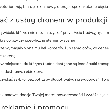
olucjonizują branżę reklamową, oferując spektakularne ujęcia 
ać z usług dronem w produkcj
ą widoki, których nie można uzyskać przy użyciu tradycyjnych 
rajobrazy czy specyficzne elementy scenerii.
icze wymagały wynajmu helikopterów lub samolotów, co gener
ższą cenę.
w miejscach, do których trudno dostępne są inne środki tran
udno dostępnych obiektów.
uzyskać szybko, bez potrzeby długotrwałych przygotowań. To 
eklamowej dodaje Twojej marce nowoczesności i wyróżnia ją na
eklamie i promocji