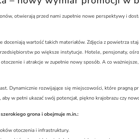
taka – nowy wymiar promocji w b
dronów, otwierają przed nami zupełnie nowe perspektywy i dost
e doceniają wartość takich materiałów. Zdjęcia z powietrza st
rzedsiębiorstw po większe instytucje. Hotele, pensjonaty, o
otoczenie i atrakcje w zupełnie nowy sposób. A co ważniejsze,
ast. Dynamicznie rozwijające się miejscowości, które pragną 
 aby w pełni ukazać swój potencjał, piękno krajobrazu czy nowo
 szerokiego grona i obejmuje m.in.:
oków otoczenia i infrastruktury.