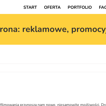
START
OFERTA
PORTFOLIO
FA
z drona: reklamowe, promoc
i filmowania przynoszą nam nowe, niesamowite możliwości. Dro