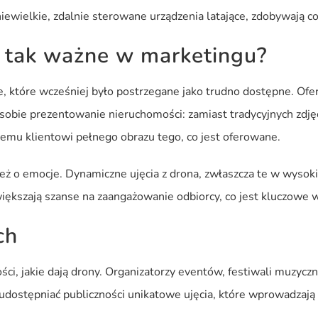
iewielkie, zdalnie sterowane urządzenia latające, zdobywają c
ę tak ważne w marketingu?
sce, które wcześniej było postrzegane jako trudno dostępne. Of
sobie prezentowanie nieruchomości: zamiast tradycyjnych zdjęć
lnemu klientowi pełnego obrazu tego, co jest oferowane.
eż o emocje. Dynamiczne ujęcia z drona, zwłaszcza te w wysokie
zwiększają szanse na zaangażowanie odbiorcy, co jest kluczowe 
ch
ści, jakie dają drony. Organizatorzy eventów, festiwali muzyc
i udostępniać publiczności unikatowe ujęcia, które wprowadzaj