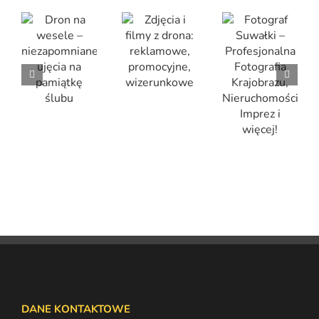
Zdjęcia i filmy z drona: reklamowe, promocyjne, wizerunkowe
Dron na wesele – niezapomniane ujęcia na pamiątkę ślubu
Fotograf Suwałki – Profesjonalna Fotografia Krajobrazu, Nieruchomości, Imprez i więcej!
DANE KONTAKTOWE