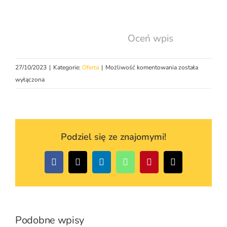
Oceń wpis
Zdjęcia
27/10/2023
|
Kategorie:
Oferta
|
Możliwość komentowania
została
nieruchomości
wyłączona
na
sprzedaż
z
lotu
Podziel się ze znajomymi!
ptaka
–
dlaczego
Facebook
X
LinkedIn
WhatsApp
Pinterest
Email
warto?
Podobne wpisy