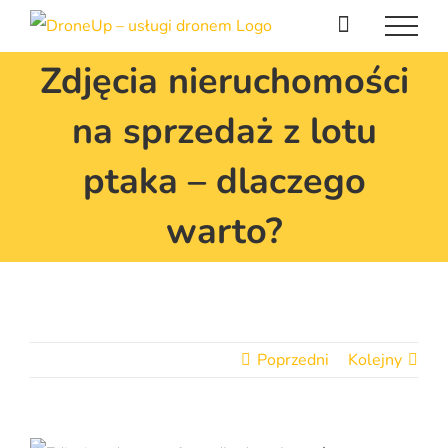
Przejdź
do
Zdjęcia nieruchomości
zawartości
na sprzedaż z lotu
ptaka – dlaczego
warto?
Poprzedni
Kolejny